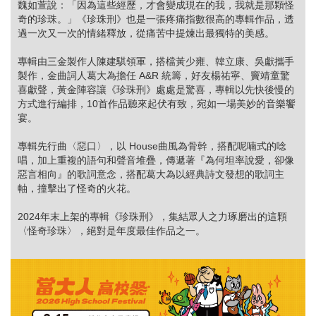
魏如萱說：「因為這些經歷，才會變成現在的我，我就是那顆怪
奇的珍珠。」《珍珠刑》也是一張疼痛指數很高的專輯作品，透
過一次又一次的情緒釋放，從痛苦中提煉出最獨特的美感。
專輯由三金製作人陳建騏領軍，搭檔黃少雍、韓立康、吳獻攜手
製作，金曲詞人葛大為擔任 A&R 統籌，好友楊祐寧、竇靖童驚
喜獻聲，黃金陣容讓《珍珠刑》處處是驚喜，專輯以先快後慢的
方式進行編排，10首作品聽來起伏有致，宛如一場美妙的音樂饗
宴。
專輯先行曲〈惡口〉，以 House曲風為骨幹，搭配呢喃式的唸
唱，加上重複的語句和聲音堆疊，傳遞著『為何坦率說愛，卻像
惡言相向』的歌詞意念，搭配葛大為以經典詩文發想的歌詞主
軸，撞擊出了怪奇的火花。
2024年末上架的專輯《珍珠刑》，集結眾人之力琢磨出的這顆
〈怪奇珍珠〉，絕對是年度最佳作品之一。