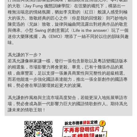
的大歌〈Jay Fung 儀態訓練學院〉在弦樂的襯托下，構築出一
種無法喘息的情緒氛圍，猶如李克勤的〈紅日〉般讓人感受到極
大的張力。致敬經典的匠心之作〈你是我的回憶殺〉則巧妙地向
陳奕迅的〈兄妹〉致敬，旋律與編曲間流露出對經典作品的敬意
與傳承。小型 Swing 的創意嘗試〈Life is the answer〉玩了一個
迷你大樂隊搖擺，為《EMO》增添了一絲不同於以往的韻味與趣
味。
馮允謙的下一步？
若馮允謙像林家謙一樣，發行一張包含新歌以及粵語變國語版本
的精選集，市場影響力將會更殺。畢竟，已有十幾張作品的累
積，曲庫豐富，足以支撐一張兼具商業性與完整性的超級精選。
而若他能進一步強化國語表達能力，推出一張全新創作的國語專
輯，勢必會在華語樂壇掀起更大的波瀾。
馮允謙創作風格與主流市場高度契合，若能更深入地拓展華語市
場，勢必會成為新一代影響力巨大的國語情歌創作人。期待馮允
謙未來的情歌王朝！