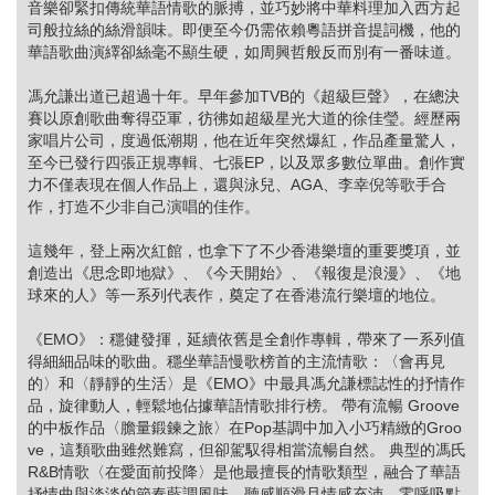
音樂卻緊扣傳統華語情歌的脈搏，並巧妙將中華料理加入西方起
司般拉絲的絲滑韻味。即便至今仍需依賴粵語拼音提詞機，他的
華語歌曲演繹卻絲毫不顯生硬，如周興哲般反而別有一番味道。
馮允謙出道已超過十年。早年參加TVB的《超級巨聲》，在總決
賽以原創歌曲奪得亞軍，彷彿如超級星光大道的徐佳瑩。經歷兩
家唱片公司，度過低潮期，他在近年突然爆紅，作品產量驚人，
至今已發行四張正規專輯、七張EP，以及眾多數位單曲。創作實
力不僅表現在個人作品上，還與泳兒、AGA、李幸倪等歌手合
作，打造不少非自己演唱的佳作。
這幾年，登上兩次紅館，也拿下了不少香港樂壇的重要獎項，並
創造出《思念即地獄》、《今天開始》、《報復是浪漫》、《地
球來的人》等一系列代表作，奠定了在香港流行樂壇的地位。
《EMO》：穩健發揮，延續依舊是全創作專輯，帶來了一系列值
得細細品味的歌曲。穩坐華語慢歌榜首的主流情歌：〈會再見
的〉和〈靜靜的生活〉是《EMO》中最具馮允謙標誌性的抒情作
品，旋律動人，輕鬆地佔據華語情歌排行榜。 帶有流暢 Groove
的中板作品〈膽量鍛鍊之旅〉在Pop基調中加入小巧精緻的Groo
ve，這類歌曲雖然難寫，但卻駕馭得相當流暢自然。 典型的馮氏
R&B情歌〈在愛面前投降〉是他最擅長的情歌類型，融合了華語
抒情曲與淡淡的節奏藍調風味，聽感順滑且情感充沛。零呼吸點