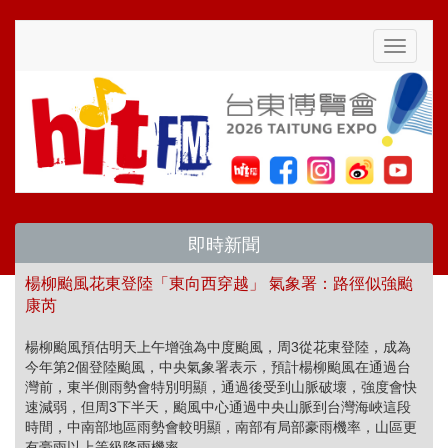
Toggle
navigati
即時新聞
楊柳颱風花東登陸「東向西穿越」 氣象署：路徑似強颱
康芮
楊柳颱風預估明天上午增強為中度颱風，周3從花東登陸，成為
今年第2個登陸颱風，中央氣象署表示，預計楊柳颱風在通過台
灣前，東半側雨勢會特別明顯，通過後受到山脈破壞，強度會快
速減弱，但周3下半天，颱風中心通過中央山脈到台灣海峽這段
時間，中南部地區雨勢會較明顯，南部有局部豪雨機率，山區更
有豪雨以上等級降雨機率。