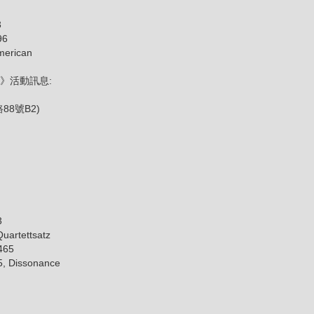
3
6
American
》活動訊息:
8號B2)
3
Quartettsatz
65
65, Dissonance