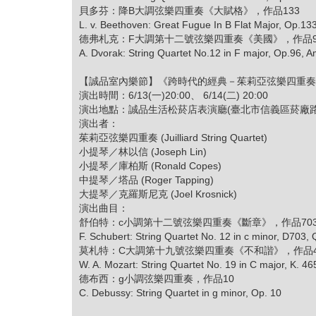
貝多芬：降B大調弦樂四重奏《大賦格》，作品133
L. v. Beethoven: Great Fugue In B Flat Major, Op.13
德弗札克：F大調第十二號弦樂四重奏《美國》，作品9
A. Dvorak: String Quartet No.12 in F major, Op.96, 
【誠品室內樂節】《跨時代的經典－茱莉亞弦樂四重奏
演出時間：6/13(一)20:00、 6/14(二) 20:00
演出地點：誠品生活松菸店表演廳(臺北市信義區菸廠路8
演出者：
茱莉亞弦樂四重奏 (Juilliard String Quartet)
小提琴／林以信 (Joseph Lin)
小提琴／庫柏斯 (Ronald Copes)
中提琴／塔品 (Roger Tapping)
大提琴／克羅斯尼克 (Joel Krosnick)
演出曲目：
舒伯特：c小調第十二號弦樂四重奏《斷章》，作品70
F. Schubert: String Quartet No. 12 in c minor, D703, 
莫札特：C大調第十九號弦樂四重奏《不和諧》，作品4
W. A. Mozart: String Quartet No. 19 in C major, K. 4
德布西：g小調弦樂四重奏，作品10
C. Debussy: String Quartet in g minor, Op. 10