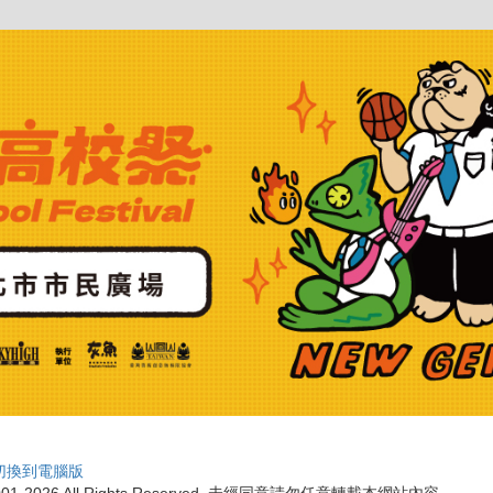
切換到電腦版