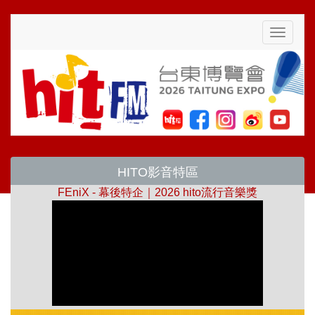
Toggle
navigati
HITO影音特區
FEniX - 幕後特企｜2026 hito流行音樂獎