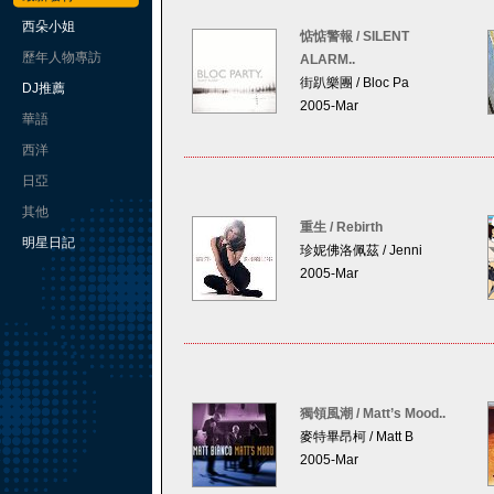
西朵小姐
惦惦警報 / SILENT
歷年人物專訪
ALARM..
街趴樂團 / Bloc Pa
DJ推薦
2005-Mar
華語
西洋
日亞
其他
重生 / Rebirth
明星日記
珍妮佛洛佩茲 / Jenni
2005-Mar
獨領風潮 / Matt’s Mood..
麥特畢昂柯 / Matt B
2005-Mar