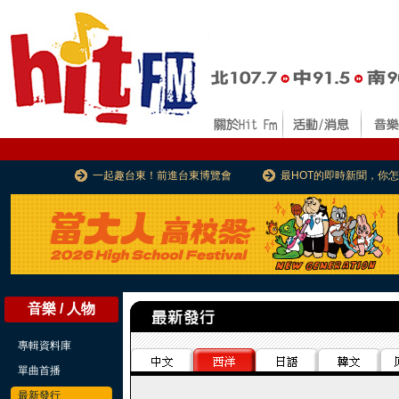
一起趣台東！前進台東博覽會
最HOT的即時新聞，你
音樂 / 人物
專輯資料庫
單曲首播
最新發行