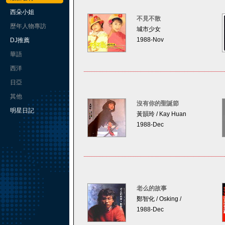
西朵小姐
不見不散
歷年人物專訪
城市少女
1988-Nov
DJ推薦
華語
西洋
日亞
其他
沒有你的聖誕節
明星日記
黃韻玲 / Kay Huan
1988-Dec
老么的故事
鄭智化 / Osking /
1988-Dec