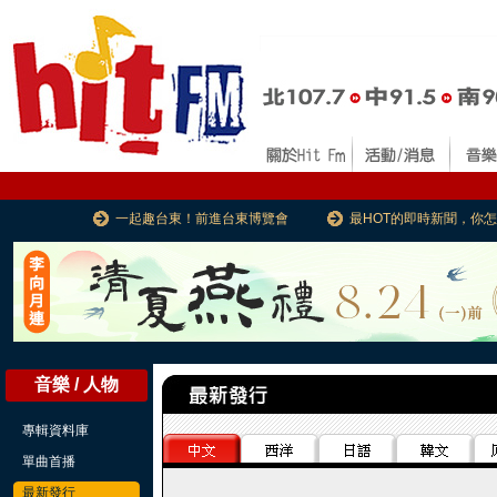
一起趣台東！前進台東博覽會
最HOT的即時新聞，你
音樂 / 人物
專輯資料庫
單曲首播
最新發行