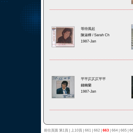
等待風起
陳淑樺 / Sarah Ch
1987-Jan
平平仄仄仄平平
錢幽蘭
1987-Jan
前往頁面
第1頁
|
上10頁
|
661
|
662
|
663
|
664
|
665
|
6