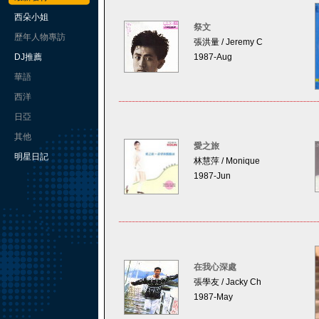
西朵小姐
祭文
歷年人物專訪
張洪量 / Jeremy C
DJ推薦
1987-Aug
華語
西洋
日亞
其他
愛之旅
明星日記
林慧萍 / Monique
1987-Jun
在我心深處
張學友 / Jacky Ch
1987-May