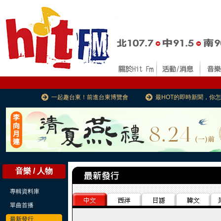
一起趣台東！前進台東博覽會
最HOT的即時新聞，你
音樂 / 人物
專輯資料庫
單曲首播
最新發行