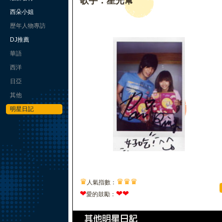
歌手：星光幫
西朵小姐
歷年人物專訪
DJ推薦
華語
西洋
日亞
其他
明星日記
♛
♛
♛
♛
人氣指數：
❤
❤
❤
愛的鼓勵：