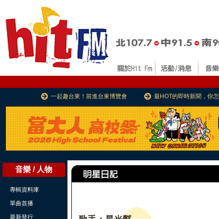
一起趣台東！前進台東博覽會
最HOT的即時新聞，你
音樂 / 人物
專輯資料庫
單曲首播
最新發行