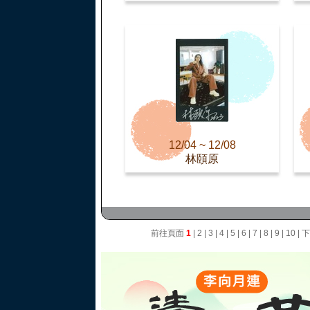
12/04 ~ 12/08
林頤原
前往頁面
1
|
2
|
3
|
4
|
5
|
6
|
7
|
8
|
9
|
10
|
下