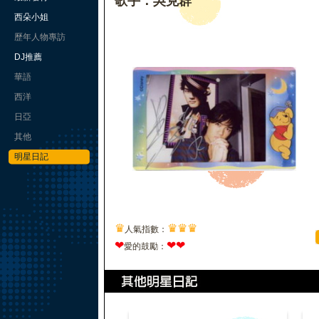
歌手：吳克群
西朵小姐
歷年人物專訪
DJ推薦
華語
西洋
日亞
其他
明星日記
♛
♛
♛
♛
人氣指數：
❤
❤
❤
愛的鼓勵：