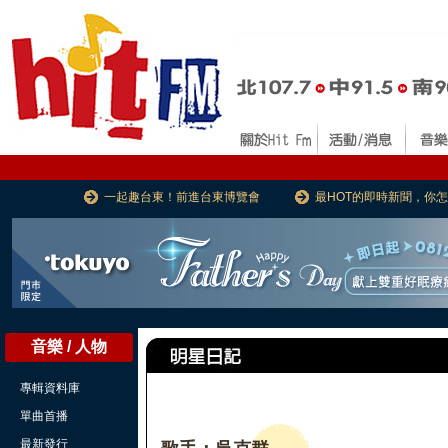
一起趣台東！前進台東博覽會
最HOT的即時新聞，你
音樂 / 人物
專輯資料庫
單曲首播
最新發行