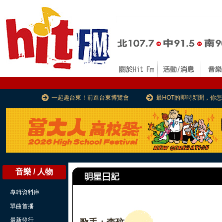
一起趣台東！前進台東博覽會
最HOT的即時新聞，你
音樂 / 人物
專輯資料庫
單曲首播
最新發行