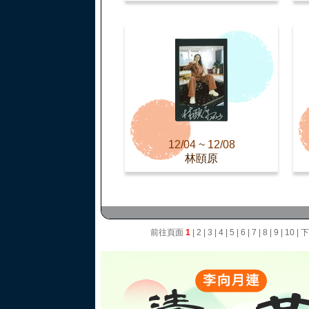
12/04 ~ 12/08
林頤原
前往頁面
1
|
2
|
3
|
4
|
5
|
6
|
7
|
8
|
9
|
10
|
下