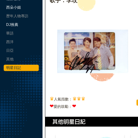
歌手：李玟
西朵小姐
歷年人物專訪
DJ推薦
華語
西洋
日亞
其他
明星日記
♛
♛
♛
♛
人氣指數：
❤
❤
愛的鼓勵：