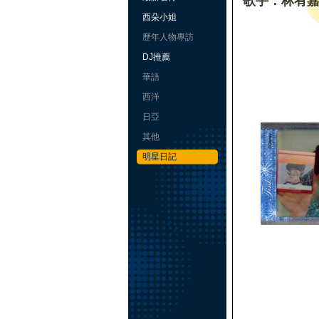
歌手：林宥
西朵小姐
歷年人物專訪
DJ推薦
華語
西洋
日亞
其他
明星日記