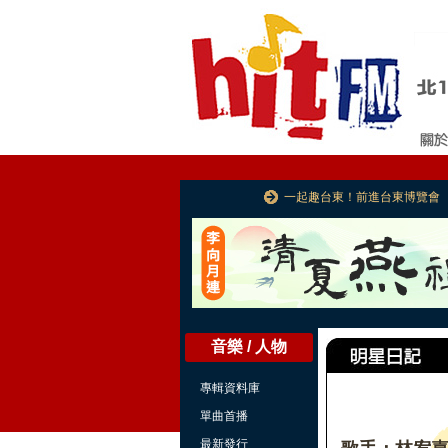
一起趣台東！前進台東博覽會
音樂 / 人物
專輯資料庫
單曲首播
最新發行