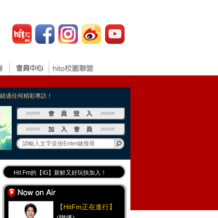
，不錯過任何精彩專訪！
Hit Fm的【IG】新鮮又好玩快加入！
Hit Fm【FB臉書粉絲團】等你加入！
最專業《DJ推薦》好音樂千萬別錯過！
【HitFm正在進行】
好康報報 最新優惠訊息都在這！