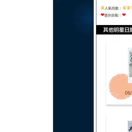
♛
♛
♛
人氣指數：
❤
❤
愛的鼓勵：
06/