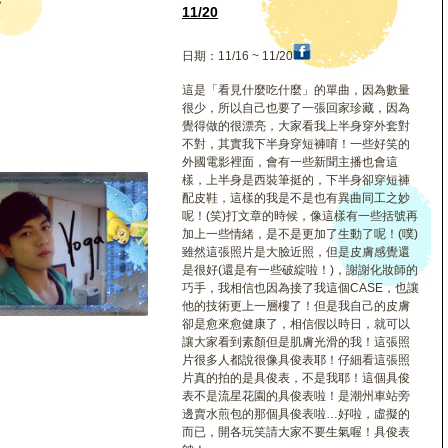
嘉
11/20
日期：11/16 ~ 11/20
這是「看見什麼吃什麼」的單曲，因為數量
很少，所以自己也要了一張回家珍藏，因為
覺得做的很漂亮，大家看我上半身穿外套對
不對，其實我下半身穿短褲唷！一些好笑的
外國電影裡面，會有一些新聞主播也會這
樣，上半身是西裝筆挺的，下半身卻穿短褲
配皮鞋，這樣的我是不是也有異曲同工之妙
呢！(笑)打文章的時候，像這樣有一些括號再
加上一些情緒，是不是更加了生動了呢！(噗)
雖然這張照片是大臉近照，但是皮膚感覺還
是很好(還是有一些破綻啦！)，謝謝化妝師的
巧手，我相信也因為接了我這個CASE，也讓
他的技術更上一層樓了！但是我自己的皮膚
卻是愈來愈健康了，相信假以時日，就可以
讓大家看到素顏但是肌膚光滑的我！這張照
片很多人都說很像具俊表耶！仔細看這張照
片真的拍的是具俊表，不是我耶！這個具俊
表不是流星花園的具俊表啦！是潮州車站旁
邊賣水煎包的那個具俊表啦…好啦，虛擬的
而已，開各玩笑請大家不要生氣喔！具俊表