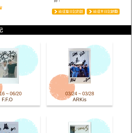
帥！
♛
16 ~ 06/20
03/24 ~ 03/28
F.F.O
ARKis