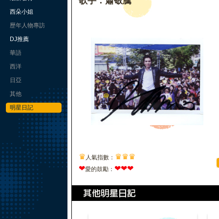
歌手：蕭敬騰
西朵小姐
歷年人物專訪
DJ推薦
華語
西洋
日亞
其他
明星日記
♛
♛
♛
♛
人氣指數：
❤
❤
❤
❤
愛的鼓勵：