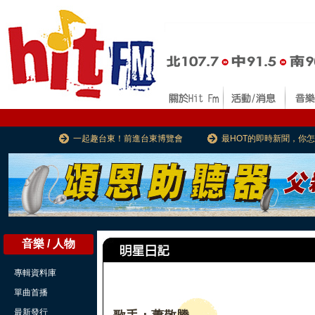
一起趣台東！前進台東博覽會
最HOT的即時新聞，你
音樂 / 人物
專輯資料庫
單曲首播
最新發行