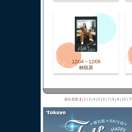
12/04 ~ 12/08
林頤原
前往頁面
1
|
2
|
3
|
4
|
5
|
6
|
7
|
8
|
9
|
10
|
下