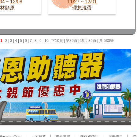
04 ~ 12/08
11/27 ~ 12/01
林頤原
理想混蛋
面
1
|
2
|
3
|
4
|
5
|
6
|
7
|
8
|
9
|
10
|
下10頁
|
第89頁
| 總共 89頁 | 共 533筆
toradio.Com
│
人才招募
│
網站導覽
│
著作權聲明
│
廣告價目
│
聯