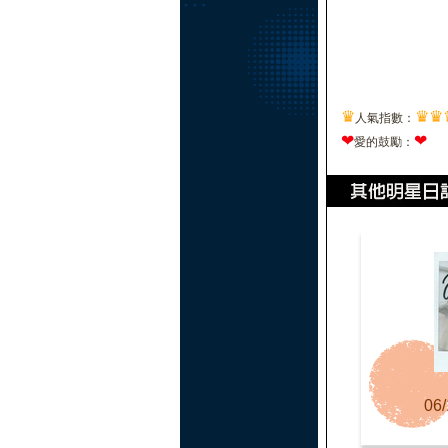
♛
♛
♛
人氣指數：
❤
❤
愛的鼓勵：
06/