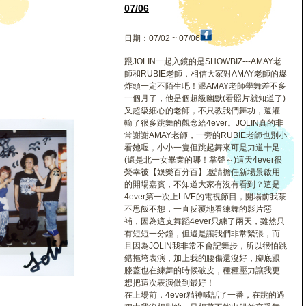
07/06
日期：07/02 ~ 07/06
跟JOLIN一起入鏡的是SHOWBIZ---AMAY老
師和RUBIE老師，相信大家對AMAY老師的爆
炸頭一定不陌生吧！跟AMAY老師學舞差不多
一個月了，他是個超級幽默(看照片就知道了)
又超級細心的老師，不只教我們舞功，還灌
輸了很多跳舞的觀念給4ever。JOLIN真的非
常謝謝AMAY老師，一旁的RUBIE老師也別小
看她喔，小小一隻但跳起舞來可是力道十足
(還是北一女畢業的哪！掌聲～)這天4ever很
榮幸被【娛樂百分百】邀請擔任新場景啟用
的開場嘉賓，不知道大家有沒有看到？這是
4ever第一次上LIVE的電視節目，開場前我茶
不思飯不想，一直反覆地看練舞的影片惡
補，因為這支舞蹈4ever只練了兩天，雖然只
有短短一分鐘，但還是讓我們非常緊張，而
且因為JOLIN我非常不會記舞步，所以很怕跳
錯拖垮表演，加上我的腰傷還沒好，腳底跟
膝蓋也在練舞的時候破皮，種種壓力讓我更
想把這次表演做到最好！
在上場前，4ever精神喊話了一番，在跳的過