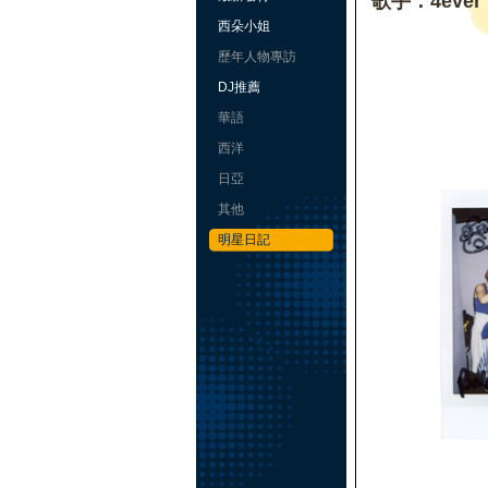
歌手：4ever
西朵小姐
歷年人物專訪
DJ推薦
華語
西洋
日亞
其他
明星日記