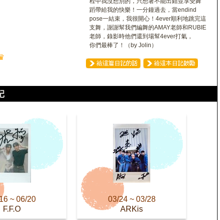
程中我沒想別的，只想著不能出錯並享受舞
蹈帶給我的快樂！一分鐘過去，當endind
pose一結束，我很開心！4ever順利地跳完這
支舞，謝謝幫我們編舞的AMAY老師和RUBIE
老師，錄影時他們還到場幫4ever打氣，
你們最棒了！（by Jolin）
♛
16 ~ 06/20
03/24 ~ 03/28
F.F.O
ARKis