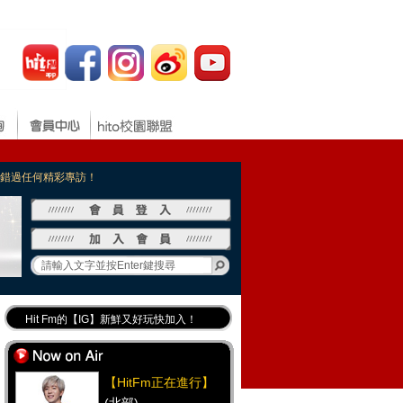
，不錯過任何精彩專訪！
Hit Fm的【IG】新鮮又好玩快加入！
Hit Fm【FB臉書粉絲團】等你加入！
最專業《DJ推薦》好音樂千萬別錯過！
【HitFm正在進行】
好康報報 最新優惠訊息都在這！