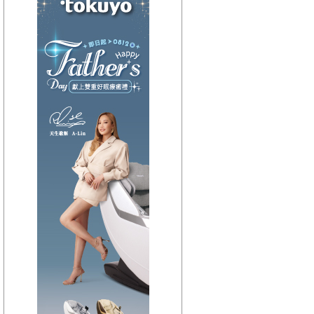
【HitFm正在進行】
(宜蘭)
翹班DJ-維多
【Next】
(宜蘭)午茶DJ-SoWhat
【HitFm正在進行】
(花東)
翹班DJ-GJ蔣卓嘉
【Next】
(花東)元氣音樂