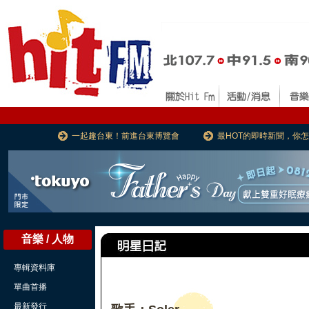
一起趣台東！前進台東博覽會
最HOT的即時新聞，你
音樂 / 人物
專輯資料庫
單曲首播
最新發行