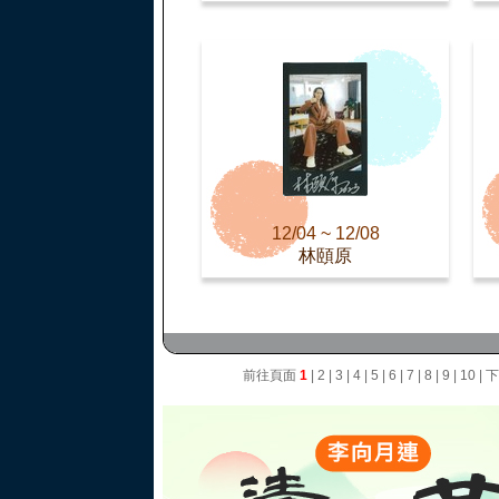
12/04 ~ 12/08
林頤原
前往頁面
1
|
2
|
3
|
4
|
5
|
6
|
7
|
8
|
9
|
10
|
下