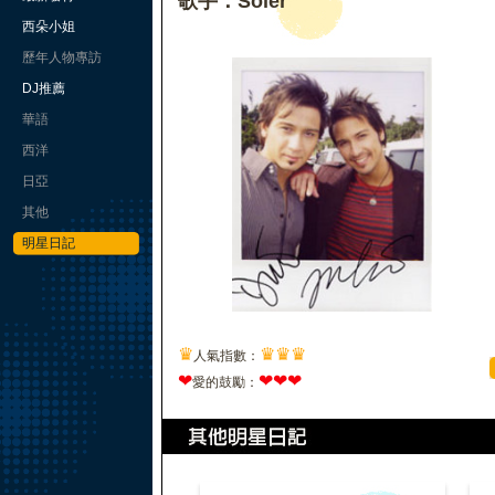
歌手：Soler
西朵小姐
歷年人物專訪
DJ推薦
華語
西洋
日亞
其他
明星日記
♛
♛
♛
♛
人氣指數：
❤
❤
❤
❤
愛的鼓勵：