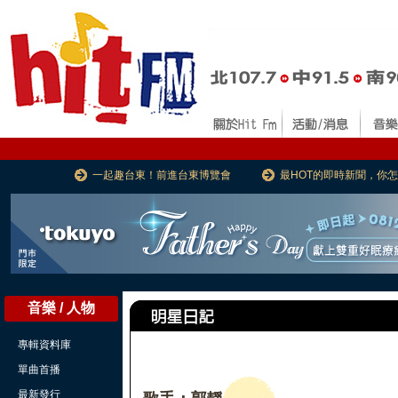
一起趣台東！前進台東博覽會
最HOT的即時新聞，你
音樂 / 人物
專輯資料庫
單曲首播
最新發行