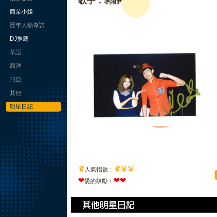
歌手：郭靜
西朵小姐
歷年人物專訪
DJ推薦
華語
西洋
日亞
其他
明星日記
♛
♛
♛
♛
人氣指數：
❤
❤
❤
愛的鼓勵：