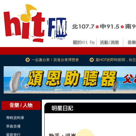
一起趣台東！前進台東博覽會
最HOT的即時新聞，你
音樂 / 人物
專輯資料庫
單曲首播
最新發行