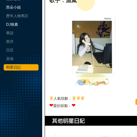
歌手：温嵐
西朵小姐
歷年人物專訪
DJ推薦
華語
西洋
日亞
其他
明星日記
♛
♛
♛
♛
人氣指數：
❤
❤
愛的鼓勵：