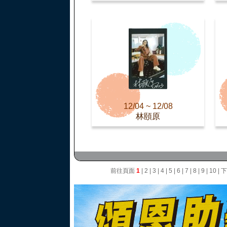
12/04 ~ 12/08
林頤原
前往頁面
1
|
2
|
3
|
4
|
5
|
6
|
7
|
8
|
9
|
10
|
下