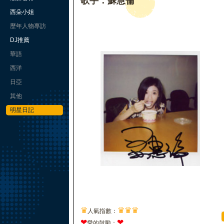
歌手：蘇慧倫
西朵小姐
歷年人物專訪
DJ推薦
華語
西洋
日亞
其他
明星日記
♛
♛
♛
♛
人氣指數：
❤
❤
愛的鼓勵：