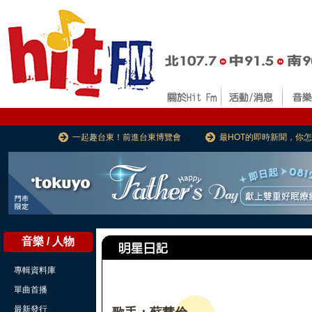
一起趣台東！前進台東博覽會
最HOT的即時新聞，你
音樂 / 人物
專輯資料庫
單曲首播
最新發行