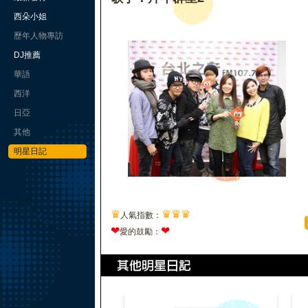
西朵小姐
歷年人物專訪
DJ推薦
華語
西洋
日亞
其他
明星日記
♛
♛
♛
♛
人氣指數：
❤
❤
愛的鼓勵：