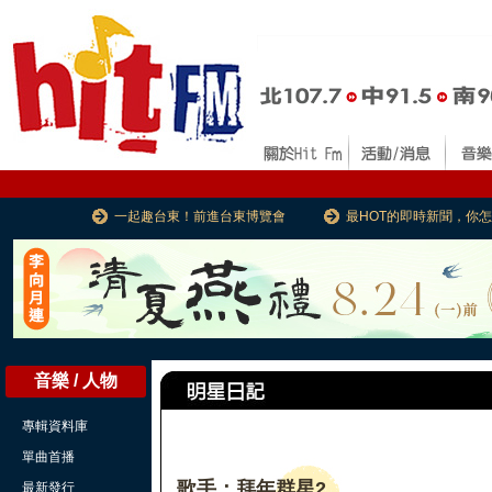
一起趣台東！前進台東博覽會
最HOT的即時新聞，你
音樂 / 人物
專輯資料庫
單曲首播
歌手：拜年群星2
最新發行