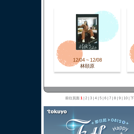
12/04 ~ 12/08
林頤原
前往頁面
1
|
2
|
3
|
4
|
5
|
6
|
7
|
8
|
9
|
10
|
下