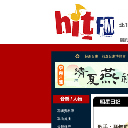
一起趣台東！前進台東博覽會
音樂 / 人物
專輯資料庫
單曲首播
歌手：拜年群
最新發行