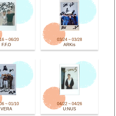
16 ~ 06/20
03/24 ~ 03/28
F.F.O
ARKis
06 ~ 01/10
04/22 ~ 04/26
VERA
U:NUS