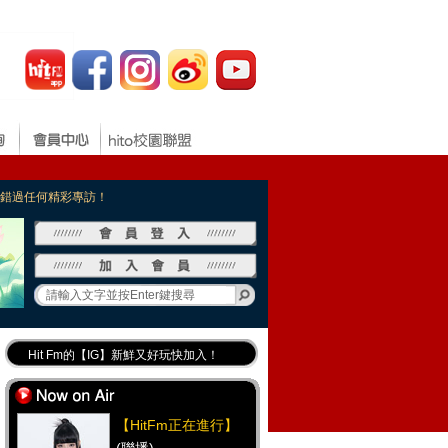
，不錯過任何精彩專訪！
Hit Fm的【IG】新鮮又好玩快加入！
Hit Fm【FB臉書粉絲團】等你加入！
最專業《DJ推薦》好音樂千萬別錯過！
【HitFm正在進行】
好康報報 最新優惠訊息都在這！