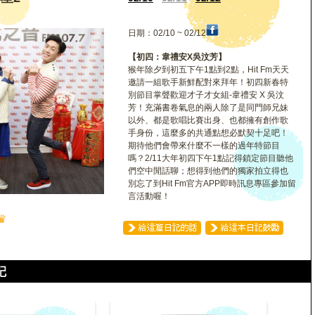
日期：02/10 ~ 02/12
【初四：韋禮安X吳汶芳】
猴年除夕到初五下午1點到2點，Hit Fm天天
邀請一組歌手新鮮配對來拜年！初四新春特
別節目掌聲歡迎才子才女組-韋禮安 X 吳汶
芳！充滿書卷氣息的兩人除了是同門師兄妹
以外、都是歌唱比賽出身、也都擁有創作歌
手身份，這麼多的共通點想必默契十足吧！
期待他們會帶來什麼不一樣的過年特節目
嗎？2/11大年初四下午1點記得鎖定節目聽他
們空中閒話聊；想得到他們的獨家拍立得也
別忘了到Hit Fm官方APP即時訊息專區參加留
言活動喔！
♛