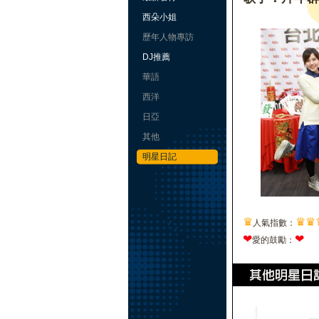
西朵小姐
歷年人物專訪
DJ推薦
華語
西洋
日亞
其他
明星日記
♛
♛
♛
人氣指數：
❤
❤
愛的鼓勵：