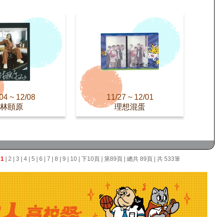
04 ~ 12/08
11/27 ~ 12/01
林頤原
理想混蛋
面
1
|
2
|
3
|
4
|
5
|
6
|
7
|
8
|
9
|
10
|
下10頁
|
第89頁
| 總共 89頁 | 共 533筆