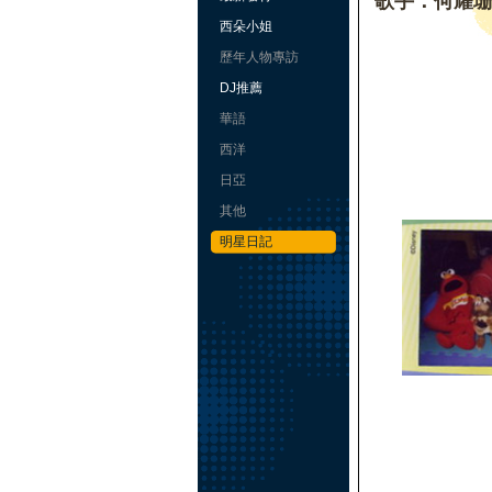
歌手：何耀
西朵小姐
歷年人物專訪
DJ推薦
華語
西洋
日亞
其他
明星日記