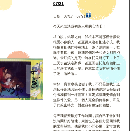
珊
07/21
日期：07/17 ~ 07/21
今天來談談我初為人母的心情吧！
坦白說，結婚之前，我根本不是那種會很愛
很愛小孩的人，甚至從來沒有抱過小孩。我
很怕會把他們摔在地上，為了以防萬一，乾
脆不要抱小孩，連我幾個姪子和姪女都沒抱
過。最好笑的是高中時在托兒所打工，上了
三天班後決定辭職，甚至回去托兒所領那三
天的薪水我都不要。你就知道我有多怕小孩
了吧！哈哈哈...
幸好，寶寶康義改變了我，不只是讓我知道
怎樣仔細地照顧小孩，最棒的是讓我領悟到
付出和得到一樣豐富！當媽媽讓我更體會到
無條件的愛、另一個人完全的倚靠你、和兒
子的親密時光，對生命有更深的領悟。
每天我都安排好工作時間，讓自己不會忙到
沒時間好好陪他，康義也在各個方面回報我
的愛與關懷。他是我的小開心果，常常讓我