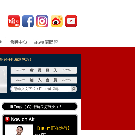
，不錯過任何精彩專訪！
Hit Fm的【IG】新鮮又好玩快加入！
Hit Fm【FB臉書粉絲團】等你加入！
最專業《DJ推薦》好音樂千萬別錯過！
【HitFm正在進行】
好康報報 最新優惠訊息都在這！