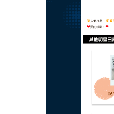
♛
♛
♛
人氣指數：
❤
❤
愛的鼓勵：
06/