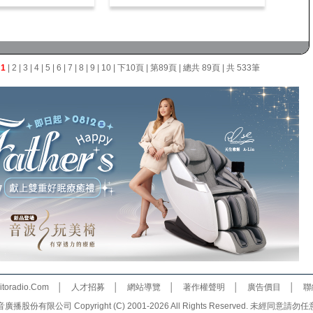
面
1
|
2
|
3
|
4
|
5
|
6
|
7
|
8
|
9
|
10
|
下10頁
|
第89頁
| 總共 89頁 | 共 533筆
toradio.Com
│
人才招募
│
網站導覽
│
著作權聲明
│
廣告價目
│
聯
份有限公司 Copyright (C) 2001-2026 All Rights Reserved. 未經同