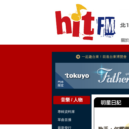
一起趣台東！前進台東博覽會
音樂 / 人物
專輯資料庫
單曲首播
最新發行