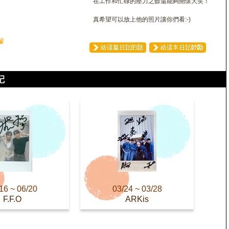
在工作和忙碌的壓力之餘還能夠開懷大笑！
真希望可以放上他的照片讓你們看:-)
♛
16 ~ 06/20
03/24 ~ 03/28
F.F.O
ARKis