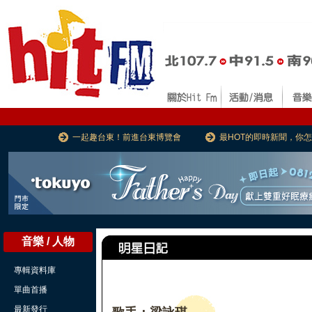
一起趣台東！前進台東博覽會
最HOT的即時新聞，你
音樂 / 人物
專輯資料庫
單曲首播
最新發行