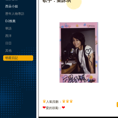
歌手：梁詠琪
西朵小姐
歷年人物專訪
DJ推薦
華語
西洋
日亞
其他
明星日記
♛
♛
♛
♛
人氣指數：
❤
❤
愛的鼓勵：