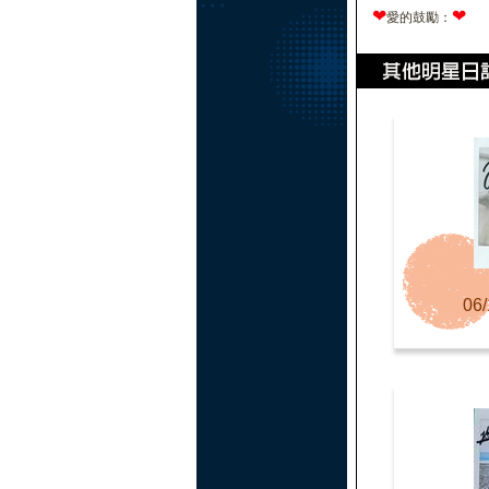
❤
❤
愛的鼓勵：
06/