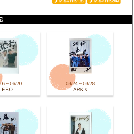
16 ~ 06/20
03/24 ~ 03/28
F.F.O
ARKis