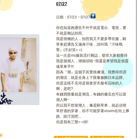
嶽
07/27
日期：07/23 ~ 07/27
你也知道跑通告不外乎就是電台、電視，要
不就是雜誌拍照。
我是很懶的人，拍照我又不愛多帶衣服，騎
單車趕通告又滿身汗味，請叫我『汗味戰
警』(不好笑= =)
這一次是ms服裝流行雜誌，發現大家都覺得
我是個潮人，潮個頭啦~我還是希望我是個靈
魂單車手!!!
因為『潮』這個字其實很膚淺。我覺得所謂
的潮流，就是全身上下限量服飾日本品牌。
但是這樣不見得是個會穿衣服有品味的人
啊，是吧?
有錢買限量就是潮流，有錢的傻瓜也可以當
潮人啊~
所以我不想當潮人，像是騎單車，就必須簡
單舒適的穿著，你不可能穿著visvim在街上豚
跳、踩汙泥吧…
但是我有三雙= =掯!
♛