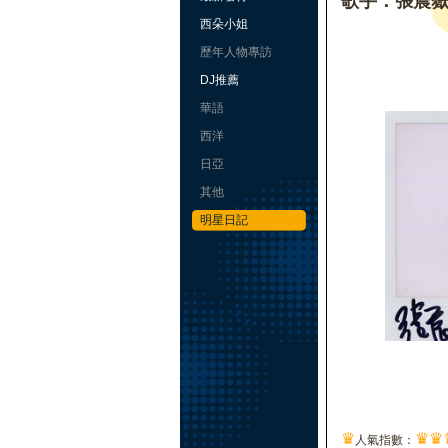
歌手：張震
西朵小姐
歷年人物專訪
DJ推薦
華語
西洋
日亞
其他
明星日記
♛
♛
♛
人氣指數：