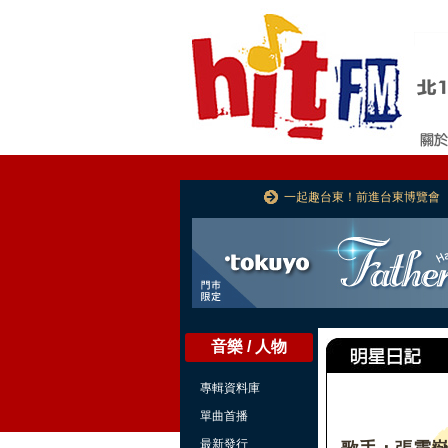
一起趣台東！前進台東博覽會
音樂 / 人物
專輯資料庫
單曲首播
最新發行