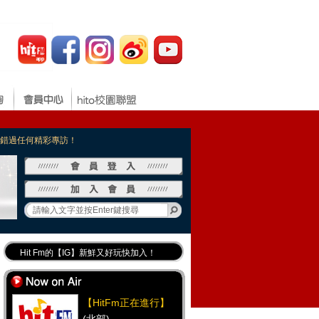
，不錯過任何精彩專訪！
Hit Fm的【IG】新鮮又好玩快加入！
Hit Fm【FB臉書粉絲團】等你加入！
最專業《DJ推薦》好音樂千萬別錯過！
【HitFm正在進行】
好康報報 最新優惠訊息都在這！