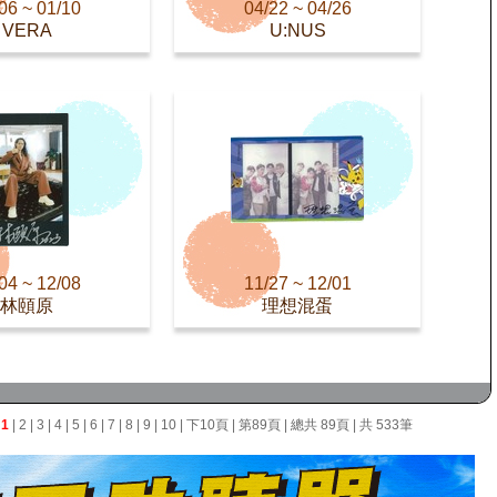
06 ~ 01/10
04/22 ~ 04/26
VERA
U:NUS
04 ~ 12/08
11/27 ~ 12/01
林頤原
理想混蛋
面
1
|
2
|
3
|
4
|
5
|
6
|
7
|
8
|
9
|
10
|
下10頁
|
第89頁
| 總共 89頁 | 共 533筆