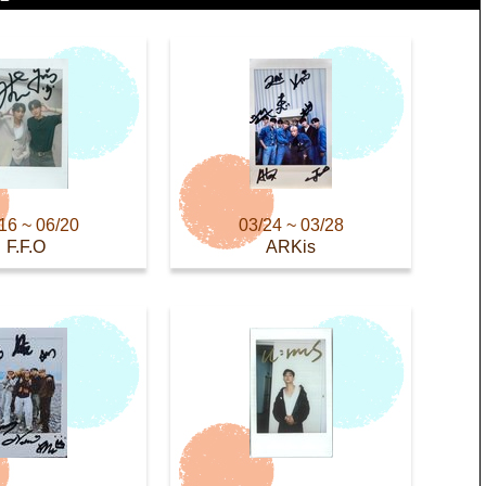
16 ~ 06/20
03/24 ~ 03/28
F.F.O
ARKis