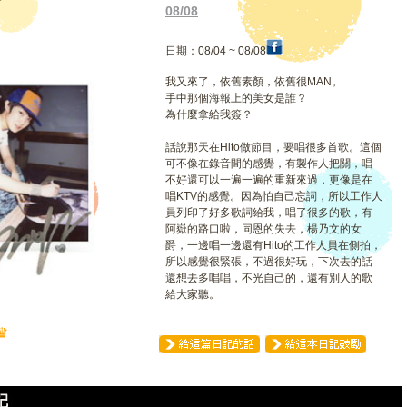
揚
08/08
日期：08/04 ~ 08/08
我又來了，依舊素顏，依舊很MAN。
手中那個海報上的美女是誰？
為什麼拿給我簽？
話說那天在Hito做節目，要唱很多首歌。這個
可不像在錄音間的感覺，有製作人把關，唱
不好還可以一遍一遍的重新來過，更像是在
唱KTV的感覺。因為怕自己忘詞，所以工作人
員列印了好多歌詞給我，唱了很多的歌，有
阿嶽的路口啦，同恩的失去，楊乃文的女
爵，一邊唱一邊還有Hito的工作人員在側拍，
所以感覺很緊張，不過很好玩，下次去的話
還想去多唱唱，不光自己的，還有別人的歌
給大家聽。
♛