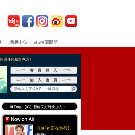
，不錯過任何精彩專訪！
Hit Fm的【IG】新鮮又好玩快加入！
Hit Fm【FB臉書粉絲團】等你加入！
最專業《DJ推薦》好音樂千萬別錯過！
【HitFm正在進行】
好康報報 最新優惠訊息都在這！