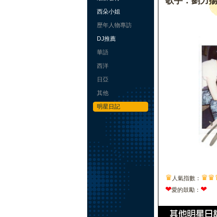
歌手：劉力
西朵小姐
歷年人物專訪
DJ推薦
華語
西洋
日亞
其他
明星日記
♛
♛
♛
人氣指數：
❤
❤
愛的鼓勵：