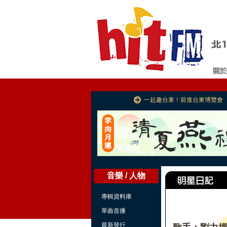
一起趣台東！前進台東博覽會
音樂 / 人物
專輯資料庫
單曲首播
最新發行