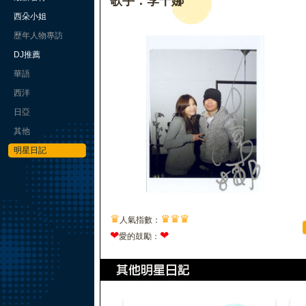
歌手：李千娜
西朵小姐
歷年人物專訪
DJ推薦
華語
西洋
日亞
其他
明星日記
♛
♛
♛
♛
人氣指數：
❤
❤
愛的鼓勵：