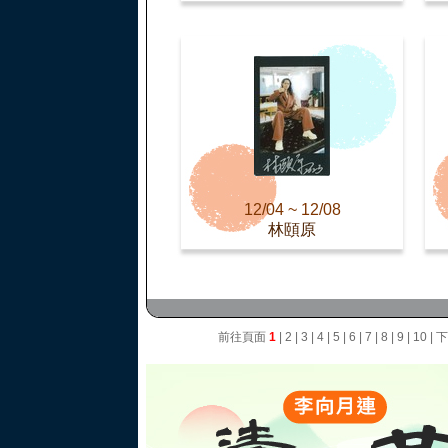
12/04 ~ 12/08
林頤原
前往頁面
1
|
2
|
3
|
4
|
5
|
6
|
7
|
8
|
9
|
10
|
下