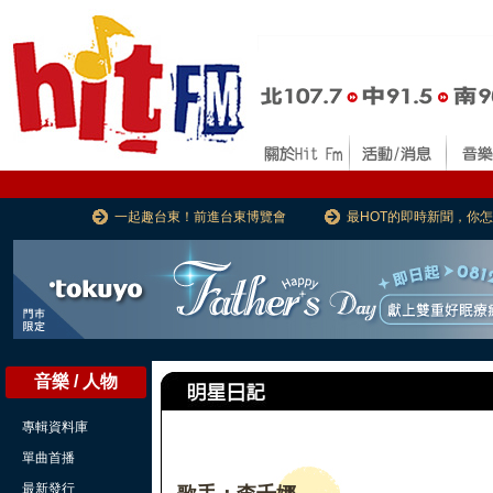
一起趣台東！前進台東博覽會
最HOT的即時新聞，你
音樂 / 人物
專輯資料庫
單曲首播
最新發行