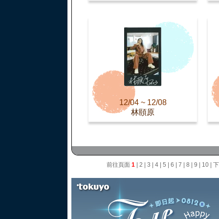
12/04 ~ 12/08
林頤原
前往頁面
1
|
2
|
3
|
4
|
5
|
6
|
7
|
8
|
9
|
10
|
下