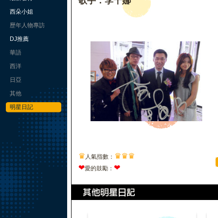
歌手：李千娜
西朵小姐
歷年人物專訪
DJ推薦
華語
西洋
日亞
其他
明星日記
♛
♛
♛
♛
人氣指數：
❤
❤
愛的鼓勵：