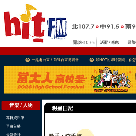
一起趣台東！前進台東博覽會
最HOT的即時新聞，你
音樂 / 人物
專輯資料庫
單曲首播
最新發行