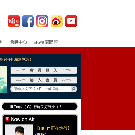
，不錯過任何精彩專訪！
Hit Fm的【IG】新鮮又好玩快加入！
Hit Fm【FB臉書粉絲團】等你加入！
最專業《DJ推薦》好音樂千萬別錯過！
【HitFm正在進行】
好康報報 最新優惠訊息都在這！