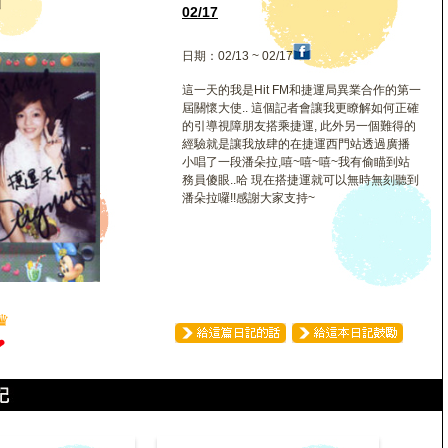
涵
02/17
日期：02/13 ~ 02/17
這一天的我是Hit FM和捷運局異業合作的第一
屆關懷大使.. 這個記者會讓我更瞭解如何正確
的引導視障朋友搭乘捷運, 此外另一個難得的
經驗就是讓我放肆的在捷運西門站透過廣播
小唱了一段潘朵拉,嘻~嘻~嘻~我有偷瞄到站
務員傻眼..哈 現在搭捷運就可以無時無刻聽到
潘朵拉囉!!感謝大家支持~
♛
❤