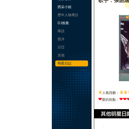
歌手：張韶
西朵小姐
歷年人物專訪
DJ推薦
華語
西洋
日亞
其他
明星日記
♛
♛
♛
人氣指數：
❤
❤
❤
愛的鼓勵：