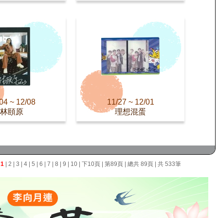
04 ~ 12/08
11/27 ~ 12/01
林頤原
理想混蛋
面
1
|
2
|
3
|
4
|
5
|
6
|
7
|
8
|
9
|
10
|
下10頁
|
第89頁
| 總共 89頁 | 共 533筆