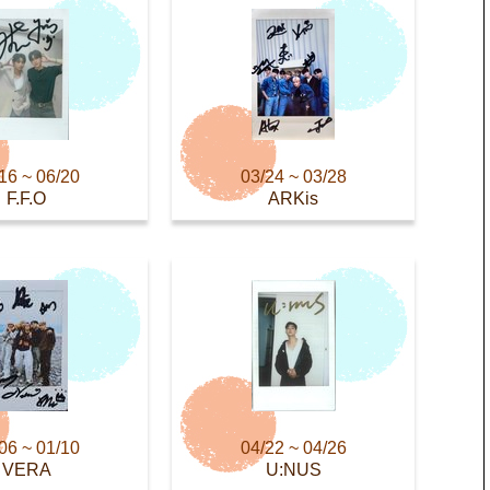
16 ~ 06/20
03/24 ~ 03/28
F.F.O
ARKis
06 ~ 01/10
04/22 ~ 04/26
VERA
U:NUS