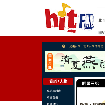
一起趣台東！前進台東博覽會
音樂 / 人物
專輯資料庫
單曲首播
最新發行