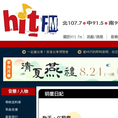
一起趣台東！前進台東博覽會
最HOT的即時新聞，你
音樂 / 人物
專輯資料庫
單曲首播
最新發行