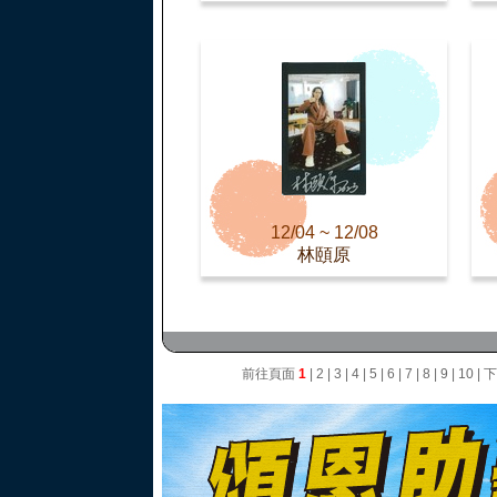
12/04 ~ 12/08
林頤原
前往頁面
1
|
2
|
3
|
4
|
5
|
6
|
7
|
8
|
9
|
10
|
下