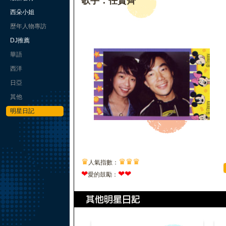
歌手：任賢齊
西朵小姐
歷年人物專訪
DJ推薦
華語
西洋
日亞
其他
明星日記
♛
♛
♛
♛
人氣指數：
❤
❤
❤
愛的鼓勵：