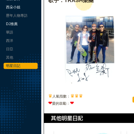
歌手：TRASH樂團
西朵小姐
歷年人物專訪
DJ推薦
華語
西洋
日亞
其他
明星日記
♛
♛
♛
♛
人氣指數：
❤
❤
愛的鼓勵：