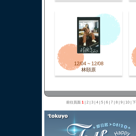
12/04 ~ 12/08
林頤原
前往頁面
1
|
2
|
3
|
4
|
5
|
6
|
7
|
8
|
9
|
10
|
下