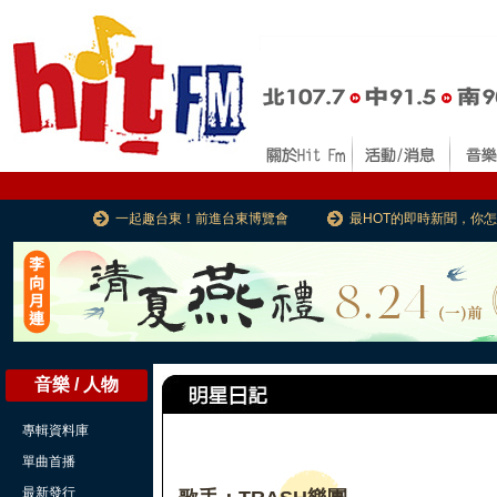
一起趣台東！前進台東博覽會
最HOT的即時新聞，你
音樂 / 人物
專輯資料庫
單曲首播
最新發行