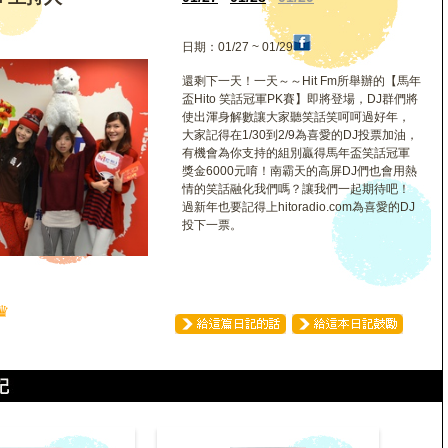
日期：01/27 ~ 01/29
還剩下一天！一天～～Hit Fm所舉辦的【馬年
盃Hito 笑話冠軍PK賽】即將登場，DJ群們將
使出渾身解數讓大家聽笑話笑呵呵過好年，
大家記得在1/30到2/9為喜愛的DJ投票加油，
有機會為你支持的組別贏得馬年盃笑話冠軍
獎金6000元唷！南霸天的高屏DJ們也會用熱
情的笑話融化我們嗎？讓我們一起期待吧！
過新年也要記得上hitoradio.com為喜愛的DJ
投下一票。
♛