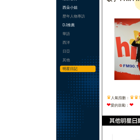
西朵小姐
歷年人物專訪
DJ推薦
華語
西洋
日亞
其他
明星日記
♛
♛
♛
人氣指數：
❤
❤
愛的鼓勵：