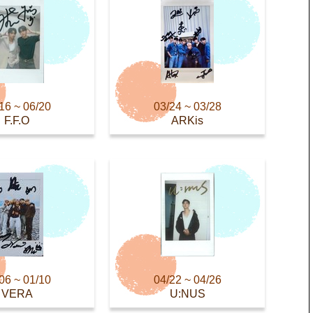
16 ~ 06/20
03/24 ~ 03/28
F.F.O
ARKis
06 ~ 01/10
04/22 ~ 04/26
VERA
U:NUS