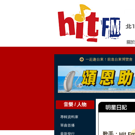
一起趣台東！前進台東博覽會
音樂 / 人物
專輯資料庫
單曲首播
歌手：Hit F
最新發行