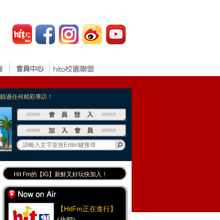
，不錯過任何精彩專訪！
Hit Fm的【IG】新鮮又好玩快加入！
Hit Fm【FB臉書粉絲團】等你加入！
最專業《DJ推薦》好音樂千萬別錯過！
【HitFm正在進行】
好康報報 最新優惠訊息都在這！