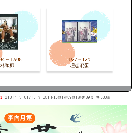
04 ~ 12/08
11/27 ~ 12/01
林頤原
理想混蛋
面
1
|
2
|
3
|
4
|
5
|
6
|
7
|
8
|
9
|
10
|
下10頁
|
第89頁
| 總共 89頁 | 共 533筆