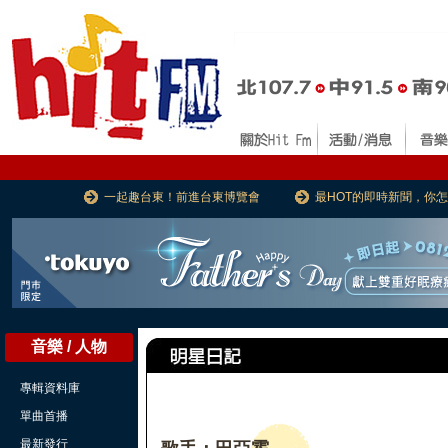
一起趣台東！前進台東博覽會
最HOT的即時新聞，你
音樂 / 人物
專輯資料庫
單曲首播
最新發行