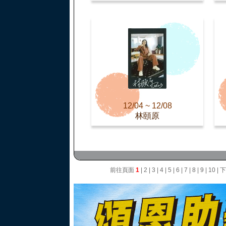
12/04 ~ 12/08
林頤原
前往頁面
1
|
2
|
3
|
4
|
5
|
6
|
7
|
8
|
9
|
10
|
下