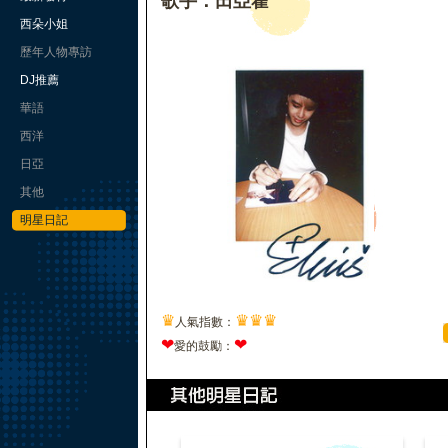
歌手：田亞霍
西朵小姐
歷年人物專訪
DJ推薦
華語
西洋
日亞
其他
明星日記
♛
♛
♛
♛
人氣指數：
❤
❤
愛的鼓勵：