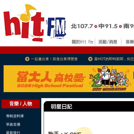
一起趣台東！前進台東博覽會
最HOT的即時新聞，你
音樂 / 人物
專輯資料庫
單曲首播
最新發行