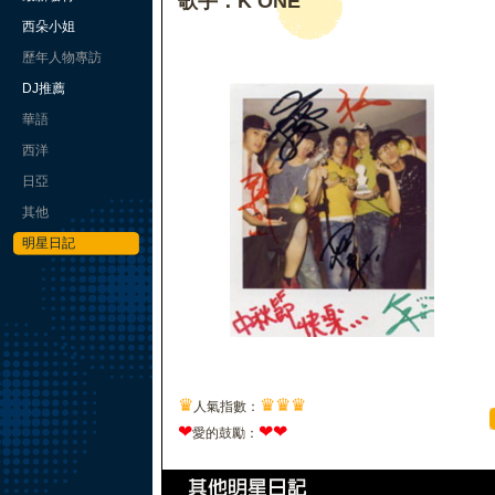
歌手：K ONE
西朵小姐
歷年人物專訪
DJ推薦
華語
西洋
日亞
其他
明星日記
♛
♛
♛
♛
人氣指數：
❤
❤
❤
愛的鼓勵：