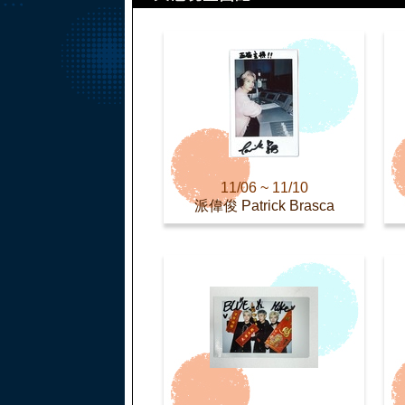
11/06 ~ 11/10
派偉俊 Patrick Brasca