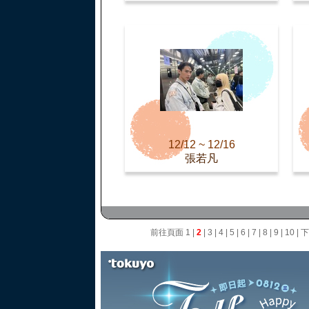
12/12 ~ 12/16
張若凡
前往頁面
1
|
2
|
3
|
4
|
5
|
6
|
7
|
8
|
9
|
10
|
下