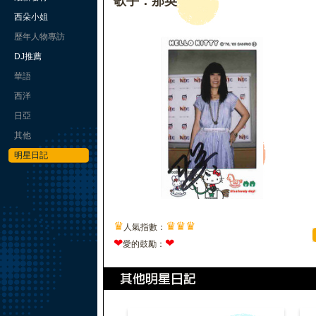
歌手：那英
西朵小姐
歷年人物專訪
DJ推薦
華語
西洋
日亞
其他
明星日記
♛
♛
♛
♛
人氣指數：
❤
❤
愛的鼓勵：