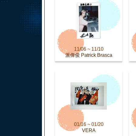
11/06 ~ 11/10
派偉俊 Patrick Brasca
01/16 ~ 01/20
VERA