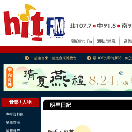
一起趣台東！前進台東博覽會
最HOT的即時新聞，你
音樂 / 人物
專輯資料庫
單曲首播
最新發行