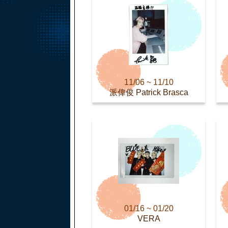
11/06 ~ 11/10
派偉俊 Patrick Brasca
01/16 ~ 01/20
VERA