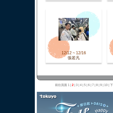
12/12 ~ 12/16
張若凡
前往頁面
1
|
2
|
3
|
4
|
5
|
6
|
7
|
8
|
9
|
10
|
下