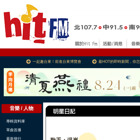
一起趣台東！前進台東博覽會
最HOT的即時新聞，你
音樂 / 人物
專輯資料庫
單曲首播
最新發行