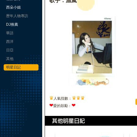
歌手：温嵐
西朵小姐
歷年人物專訪
DJ推薦
華語
西洋
日亞
其他
明星日記
♛
♛
♛
♛
人氣指數：
❤
❤
愛的鼓勵：