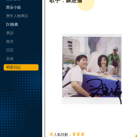
歌手：蘇慧倫
西朵小姐
歷年人物專訪
DJ推薦
華語
西洋
日亞
其他
明星日記
♛
♛
♛
♛
人氣指數：