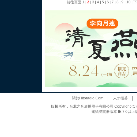
前往頁面
1
|
2
|
3
|
4
|
5
|
6
|
7
|
8
|
9
|
10
|
下
關於Hitoradio.Com
│
人才招募
版權所有，台北之音廣播股份有限公司 Copyright (C) 20
建議瀏覽器版本 IE 7.0以上