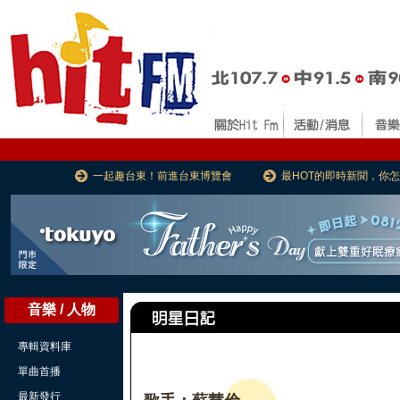
一起趣台東！前進台東博覽會
最HOT的即時新聞，你
音樂 / 人物
專輯資料庫
單曲首播
最新發行