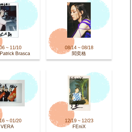
06 ~ 11/10
08/14 ~ 08/18
trick Brasca
閻奕格
16 ~ 01/20
12/19 ~ 12/23
VERA
FEniX