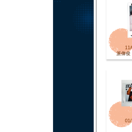
11/
派偉俊 Pa
01/