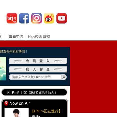
，不錯過任何精彩專訪！
Hit Fm的【IG】新鮮又好玩快加入！
Hit Fm【FB臉書粉絲團】等你加入！
最專業《DJ推薦》好音樂千萬別錯過！
【HitFm正在進行】
好康報報 最新優惠訊息都在這！