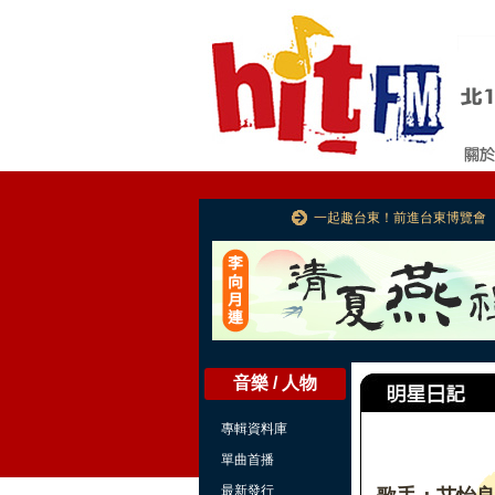
一起趣台東！前進台東博覽會
音樂 / 人物
專輯資料庫
單曲首播
最新發行