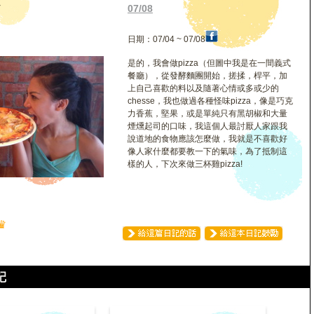
良
07/08
日期：07/04 ~ 07/08
是的，我會做pizza（但圖中我是在一間義式
餐廳），從發酵麵團開始，搓揉，桿平，加
上自己喜歡的料以及隨著心情或多或少的
chesse，我也做過各種怪味pizza，像是巧克
力香蕉，堅果，或是單純只有黑胡椒和大量
煙燻起司的口味，我這個人最討厭人家跟我
說道地的食物應該怎麼做，我就是不喜歡好
像人家什麼都要教一下的氣味，為了抵制這
樣的人，下次來做三杯雞pizza!
♛