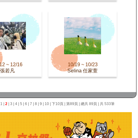
12 ~ 12/16
10/19 ~ 10/23
張若凡
Selina 任家萱
面
1
|
2
|
3
|
4
|
5
|
6
|
7
|
8
|
9
|
10
|
下10頁
|
第89頁
| 總共 89頁 | 共 533筆