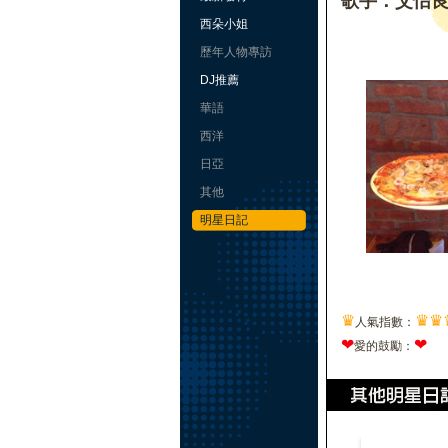
歌手：艾怡
西朵小姐
歷年人物專訪
DJ推薦
華語
西洋
日亞
其他
明星日記
♛
♛
♛
人氣指數：
❤
❤
愛的鼓勵：