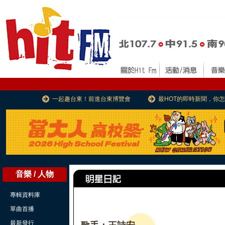
一起趣台東！前進台東博覽會
最HOT的即時新聞，你
音樂 / 人物
專輯資料庫
單曲首播
最新發行