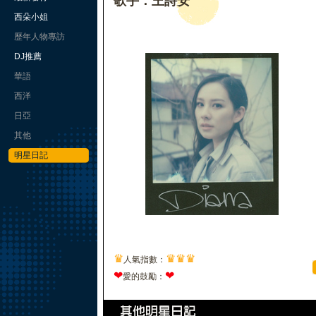
歌手：王詩安
西朵小姐
歷年人物專訪
DJ推薦
華語
西洋
日亞
其他
明星日記
♛
♛
♛
♛
人氣指數：
❤
❤
愛的鼓勵：