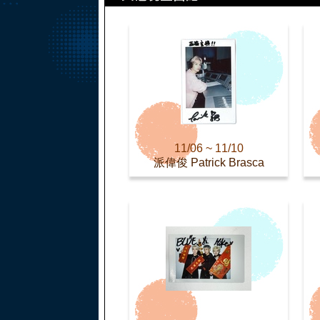
11/06 ~ 11/10
派偉俊 Patrick Brasca