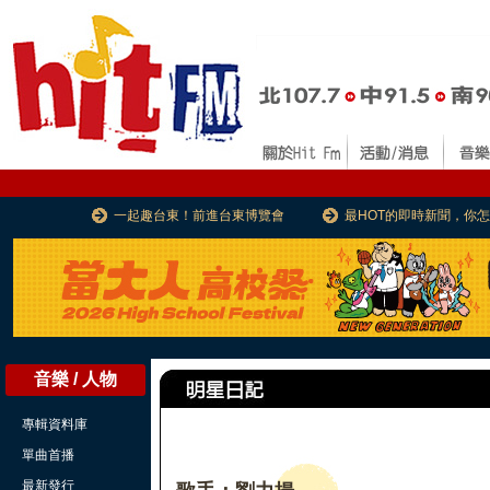
一起趣台東！前進台東博覽會
最HOT的即時新聞，你
音樂 / 人物
專輯資料庫
單曲首播
最新發行