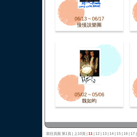
06/13 ~ 06/17
慢慢說樂團
05/02 ~ 05/06
魏如昀
前往頁面
第1頁
|
上10頁
|
11
|
12
|
13
|
14
|
15
|
16
|
17