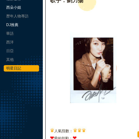
歌手：劉力揚
西朵小姐
歷年人物專訪
DJ推薦
華語
西洋
日亞
其他
明星日記
♛
♛
♛
♛
人氣指數：
❤
❤
愛的鼓勵：