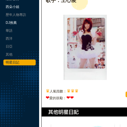
歌手：王心凌
西朵小姐
歷年人物專訪
DJ推薦
華語
西洋
日亞
其他
明星日記
♛
♛
♛
♛
人氣指數：
❤
❤
❤
愛的鼓勵：