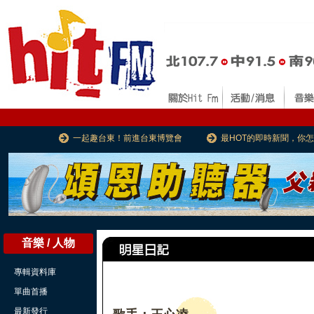
一起趣台東！前進台東博覽會
最HOT的即時新聞，你
音樂 / 人物
專輯資料庫
單曲首播
最新發行