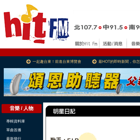
一起趣台東！前進台東博覽會
最HOT的即時新聞，你
音樂 / 人物
專輯資料庫
單曲首播
最新發行