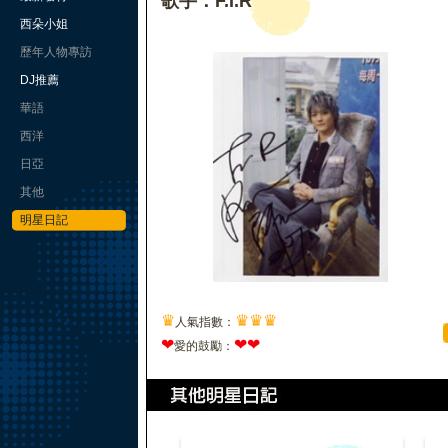
歌手：F.I.R
西朵小姐
歷年人物專訪
DJ推薦
華語
西洋
日亞
其他
明星日記
♛
♛
♛
♛
人氣指數：
❤
❤
❤
愛的鼓勵：