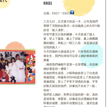
世代
03/21
日期：03/17 ~ 03/21
三月七日，正式發片的這一天，公司為我們
舉辦了另類的結業式---在信義路上的JUDY婚
紗店「媒人湊對」。
外型可愛又討喜的糖糖，今天扮成了媒人
婆，穿上了服裝、戴上了頭套、畫上兩圈圓
圓的腮紅，再點上一顆三八痣，就是個活靈
活現的媒人！
今天到場的七個成員之中，只有我和豆腐兩
個女生，我們在得知可以穿上婚紗都相當的
興奮
，雖然我們倆都不是第一次穿禮服，但這種
婚紗還是頭一遭呢！
其他的男生成員，小蝦和皓皓穿上了白色燕
尾服西裝，阿修和JOSH則是穿上了黑色的燕
尾服西裝，穿上了平常不習慣的衣服，平常
好動又搞笑的他們，好像也不自在了一點，
哈哈~
我們穿上婚紗，和男生見面的那一刻，真的
是很害羞、很緊張，好像是在試禮服給準新
郎看的感覺，面頰不自覺的泛紅，連笑也羞