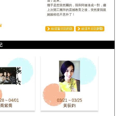
澀了起來。
幾乎是想當然爾的，我和阿修湊成一對，繼
上次開工團拜的震撼教育之後，突然要我親
她臉頰也不意外了！
♛
28 ~ 04/01
03/21 ~ 03/25
喬紫喬
黃荻鈞