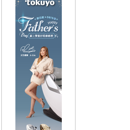
【HitFm正在進行】
(宜蘭)
嗑音樂
【Next】
(聯播)東STOP！一起趣台東-阿娟
【HitFm正在進行】
(花東)
Hito放輕鬆
【Next】
(聯播)東STOP！一起趣台東-阿娟