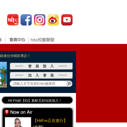
，不錯過任何精彩專訪！
Hit Fm的【IG】新鮮又好玩快加入！
Hit Fm【FB臉書粉絲團】等你加入！
最專業《DJ推薦》好音樂千萬別錯過！
【HitFm正在進行】
好康報報 最新優惠訊息都在這！