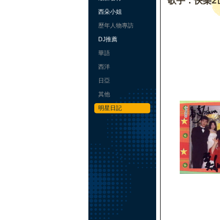
歌手：快樂2
西朵小姐
歷年人物專訪
DJ推薦
華語
西洋
日亞
其他
明星日記