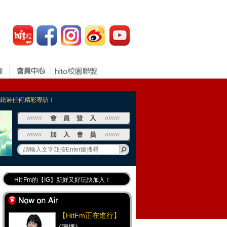
，不錯過任何精彩專訪！
Hit Fm的【IG】新鮮又好玩快加入！
Hit Fm【FB臉書粉絲團】等你加入！
最專業《DJ推薦》好音樂千萬別錯過！
【HitFm正在進行】
好康報報 最新優惠訊息都在這！