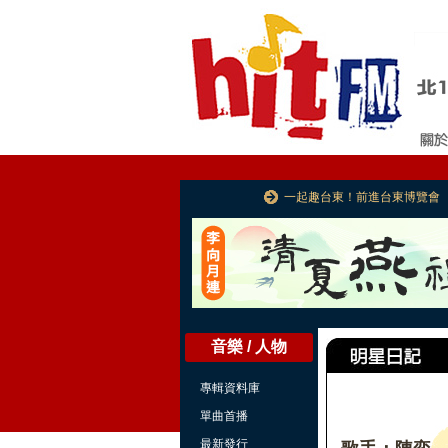
一起趣台東！前進台東博覽會
音樂 / 人物
專輯資料庫
單曲首播
最新發行