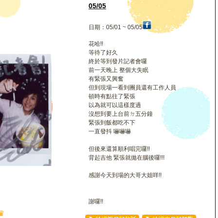
05/05
日期：05/01 ~ 05/05
花哈!!
等待了好久
終於等到發片記者會囉
前一天晚上 整個大失眠
有緊張又興奮
但到現場一看到團員還有工作人員
頓時有點往了緊張
以為就可以這樣度過
沒想到要上台前ㄉ五分鐘
緊張到飯都吃不下
一直發抖 嚇嚇嚇
但後來還算順利唱完囉!!
背起吉他 緊張就拋在腦後囉!!!
感謝今天到場的大哥大姐咩!!
謝囉!!
♛