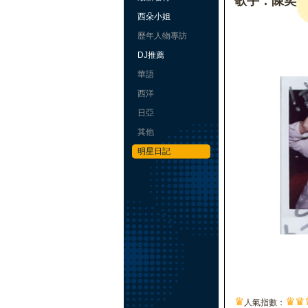
歌手：陳奕
西朵小姐
歷年人物專訪
DJ推薦
華語
西洋
日亞
其他
明星日記
♛
♛
♛
人氣指數：