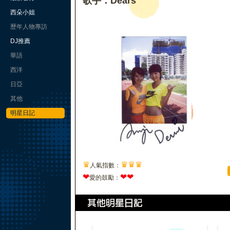
歌手：Dears
西朵小姐
歷年人物專訪
DJ推薦
華語
西洋
日亞
其他
明星日記
♛
♛
♛
♛
人氣指數：
❤
❤
❤
愛的鼓勵：