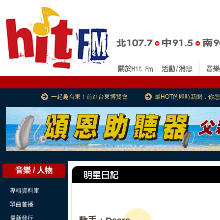
一起趣台東！前進台東博覽會
最HOT的即時新聞，你
音樂 / 人物
專輯資料庫
單曲首播
最新發行