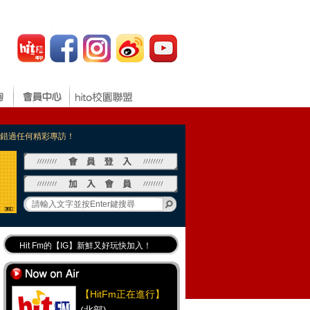
，不錯過任何精彩專訪！
Hit Fm的【IG】新鮮又好玩快加入！
Hit Fm【FB臉書粉絲團】等你加入！
最專業《DJ推薦》好音樂千萬別錯過！
【HitFm正在進行】
好康報報 最新優惠訊息都在這！