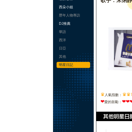
歌手：朱俐
西朵小姐
歷年人物專訪
DJ推薦
華語
西洋
日亞
其他
明星日記
♛
♛
♛
人氣指數：
❤
❤
❤
愛的鼓勵：