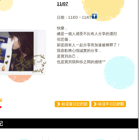
靜
11/07
日期：11/03 ~ 11/07
快樂，
總是一個人感受不比有人分享的濃烈
但悲傷，
卻是因有人一起分享而加速被稀釋了！
我喜歡將心情誠實的分享，
是寶貝自己，
也是寶貝我和你之間的感情^^
♛
❤