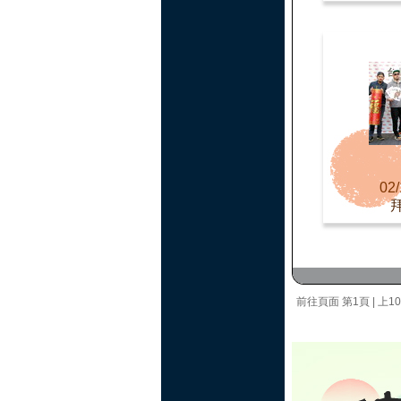
02/
前往頁面
第1頁
|
上1