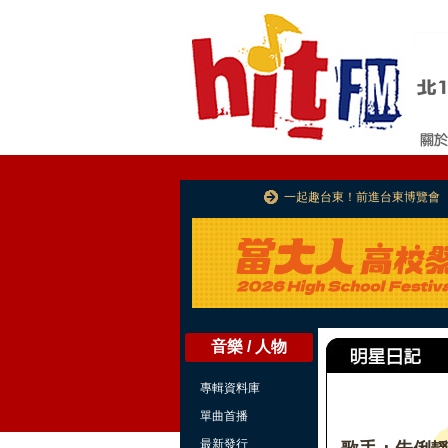
一起趣台東！前進台東博覽會
音樂 / 人物
專輯資料庫
單曲首播
最新發行