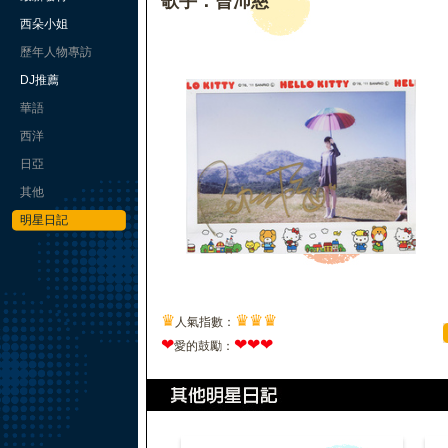
歌手：曾沛慈
西朵小姐
歷年人物專訪
DJ推薦
華語
西洋
日亞
其他
明星日記
♛
♛
♛
♛
人氣指數：
❤
❤
❤
❤
愛的鼓勵：