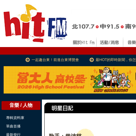
一起趣台東！前進台東博覽會
最HOT的即時新聞，你
音樂 / 人物
專輯資料庫
單曲首播
最新發行