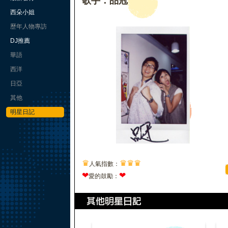
歌手：品冠
西朵小姐
歷年人物專訪
DJ推薦
華語
西洋
日亞
其他
明星日記
♛
♛
♛
♛
人氣指數：
❤
❤
愛的鼓勵：