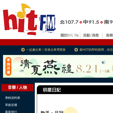
一起趣台東！前進台東博覽會
最HOT的即時新聞，你
音樂 / 人物
專輯資料庫
單曲首播
最新發行