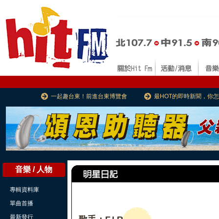
一起趣台東！前進台東博覽會
最HOT的即時新聞，你
音樂 / 人物
專輯資料庫
單曲首播
最新發行