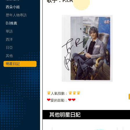
歌手：F.I.R
西朵小姐
歷年人物專訪
DJ推薦
華語
西洋
日亞
其他
明星日記
♛
♛
♛
♛
人氣指數：
❤
❤
❤
愛的鼓勵：