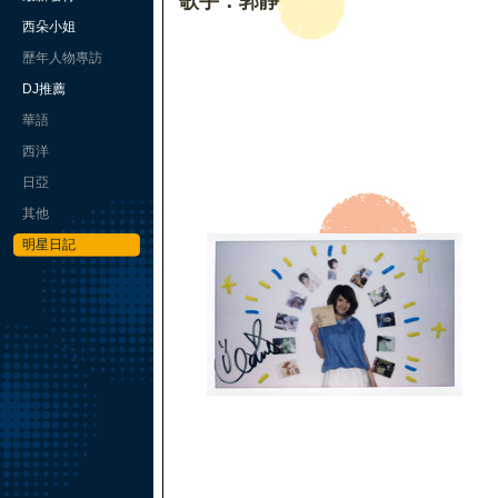
歌手：郭靜
西朵小姐
歷年人物專訪
DJ推薦
華語
西洋
日亞
其他
明星日記