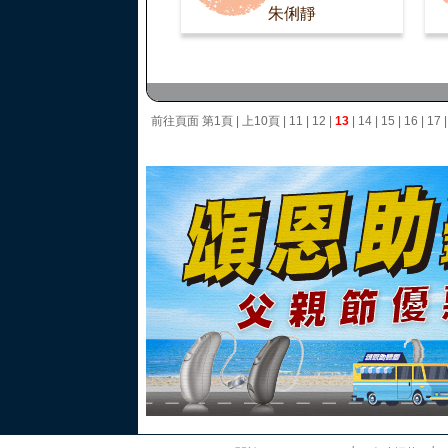
朱俐靜
前往頁面
第1頁
|
上10頁
|
11
|
12
|
13
|
14
|
15
|
16
|
17