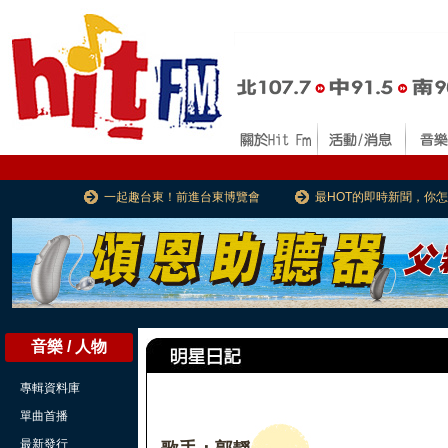
一起趣台東！前進台東博覽會
最HOT的即時新聞，你
音樂 / 人物
專輯資料庫
單曲首播
最新發行