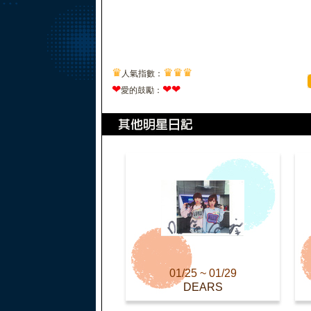
♛
♛
♛
♛
人氣指數：
❤
❤
❤
愛的鼓勵：
01/25 ~ 01/29
DEARS