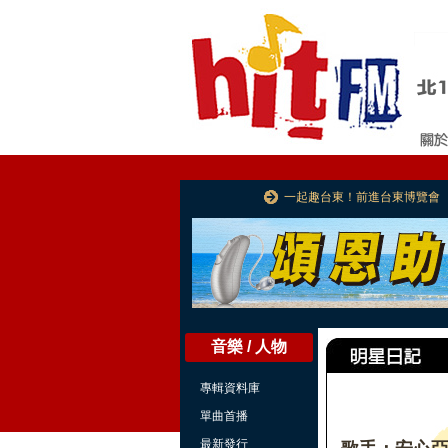
一起趣台東！前進台東博覽會
音樂 / 人物
專輯資料庫
單曲首播
最新發行