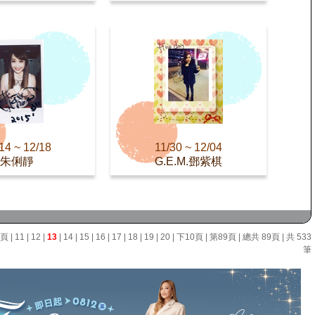
14 ~ 12/18
11/30 ~ 12/04
朱俐靜
G.E.M.鄧紫棋
0頁
|
11
|
12
|
13
|
14
|
15
|
16
|
17
|
18
|
19
|
20
|
下10頁
|
第89頁
| 總共 89頁 | 共 533
筆