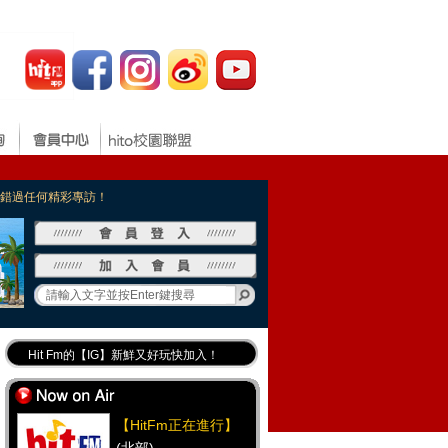
，不錯過任何精彩專訪！
Hit Fm的【IG】新鮮又好玩快加入！
Hit Fm【FB臉書粉絲團】等你加入！
最專業《DJ推薦》好音樂千萬別錯過！
【HitFm正在進行】
好康報報 最新優惠訊息都在這！