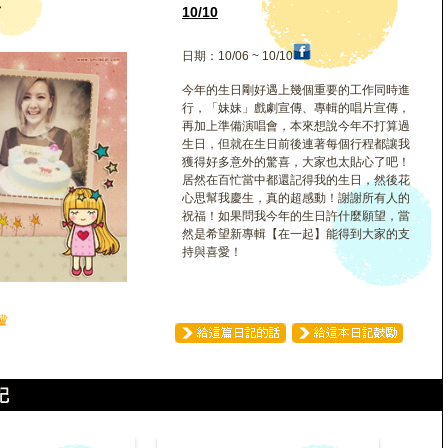
亞
10/10
日期：10/06 ~ 10/10
今年的生日剛好遇上幾個重要的工作同時進
行，「妹妹」戲劇宣傳、專輯的唱片宣傳，
再加上準備演唱會，本來想說今年不打算過
生日，但就在生日前後連著每個行程都讓我
獲得好多意外的驚喜，大家也太貼心了吧！
居然在百忙當中都還記得我的生日，然後花
心思幫我慶生，真的超感動！謝謝所有人的
祝福！如果問我今年的生日許什麼願望，當
然是希望新專輯【在一起】能得到大家的支
持與喜愛！
♛