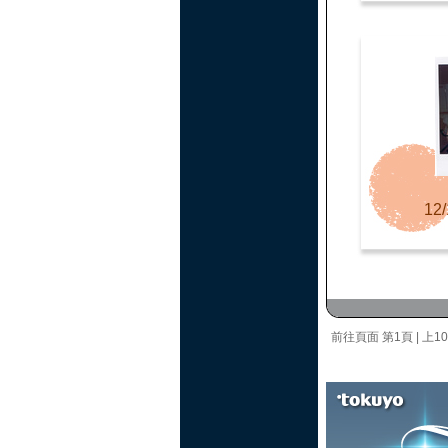
12/
前往頁面
第1頁
|
上1