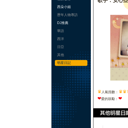
歌手：安心
西朵小姐
歷年人物專訪
DJ推薦
華語
西洋
日亞
其他
明星日記
♛
♛
♛
人氣指數：
❤
❤
愛的鼓勵：