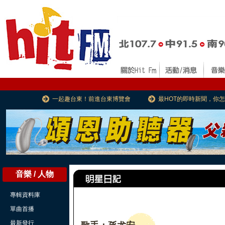
一起趣台東！前進台東博覽會
最HOT的即時新聞，你
音樂 / 人物
專輯資料庫
單曲首播
最新發行