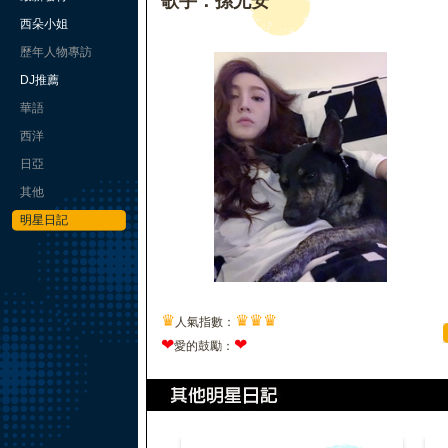
歌手：孫尤安
西朵小姐
歷年人物專訪
DJ推薦
華語
西洋
日亞
其他
明星日記
♛
♛
♛
♛
人氣指數：
❤
❤
愛的鼓勵：