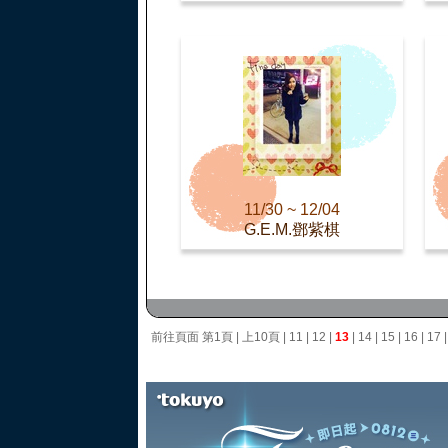
11/30 ~ 12/04
G.E.M.鄧紫棋
前往頁面
第1頁
|
上10頁
|
11
|
12
|
13
|
14
|
15
|
16
|
17